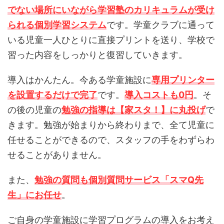
でない場所にいながら学習塾のカリキュラムが受け
られる個別学習システム
です。学童クラブに通って
いる児童一人ひとりに直接プリントを送り、学校で
習った内容をしっかりと復習していきます。
導入はかんたん。今ある学童施設に
専用プリンター
を設置するだけで完了
です。
導入コストも0円
。そ
の後の児童の
勉強の指導は【家スタ！】に丸投げ
で
きます。勉強が始まりから終わりまで、全て児童に
任せることができるので、スタッフの手をわずらわ
せることがありません。
また、
勉
強
の質問も個別質問サービス「スマQ先
生」にお任せ
。
ご自身の学童施設に学習プログラムの導入をお考え